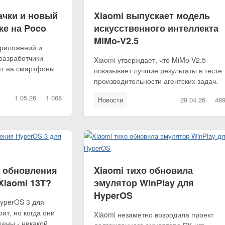
ачки и новый
Xiaomi выпускает модель
же на Poco
искусственного интеллекта
MiMo-V2.5
приложений и
разработчики
Xiaomi утверждает, что MiMo-V2.5
ют на смартфоны
показывает лучшие результаты в тесте
производительности агентских задач.
1.05.26
1 068
Новости
29.04.26
48
ь обновления
Xiaomi тихо обновила
Xiaomi 13T?
эмулятор WinPlay для
HyperOS
yperOS 3 для
оит, но когда они
Xiaomi незаметно возродила проект
ены - никакой