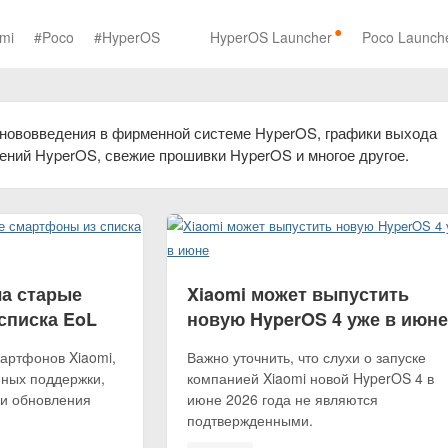
mi
#Poco
#HyperOS
HyperOS Launcher
Poco Launch
ововведения в фирменной системе HyperOS, графики выхода
ений HyperOS, свежие прошивки HyperOS и многое другое.
ла старые
Xiaomi может выпустить
списка EoL
новую HyperOS 4 уже в июн
артфонов Xiaomi,
Важно уточнить, что слухи о запуске
нных поддержки,
компанией Xiaomi новой HyperOS 4 в
и обновления
июне 2026 года не являются
подтвержденными.