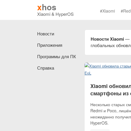
x
hos
#Xiaomi
#Red
Xiaomi & HyperOS
Новости
Новости Xiaomi
— н
Приложения
глобальных обновл
Программы для ПК
Справка
Xiaomi обнови
смартфоны из 
Несколько старых см
Redmi и Poco, лишё
неожиданно получил
HyperOS.