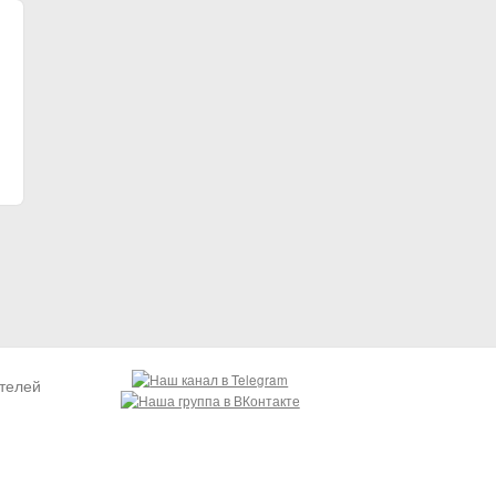
1
телей