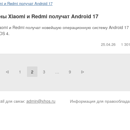
ы Xiaomi и Redmi получат Android 17
aomi и Redmi получат новейшую операционную систему Android 17
OS 4.
25.04.26
1 30
ᐊ
1
2
3
…
9
ᐅ
Page
Page
Page
Page
ail для связи:
admin@xhos.ru
Информация для правооблада