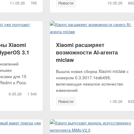
11.05.26
765
Новости
10.05.26
66
ны Xiaomi
Xiaomi расширяет
yperOS 3.1
возможности AI-агента
miclaw
бновлений
ичными
Вышла новая сборка Xiaomi miclaw с
ксами для 15
номером 0.3.3017.1eab459,
Redmi и Poco.
включающая немалое количество
изменений.
6.05.26
1 540
Новости
1.05.26
63