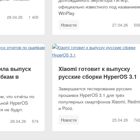
долгожданного эмулятора ПК-игр,
официально известного под название
WinPlay.
28.04.26
1 405
Новости
27.04.26
50
ила выпуск
Xiaomi готовит к выпуску
ибкам в
русские сборки HyperOS 3.1
Завершается тестирование русских
прошивок HyperOS 3.1 для трёх
м, что отчёты по
популярных смартфонов Xiaomi, Redm
ьной HyperOS
и Poco.
я не будут.
Новости
25.04.26
74
26.04.26
574