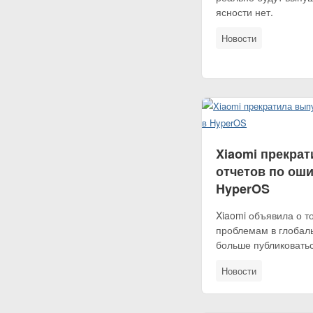
ясности нет.
Новости
Xiaomi прекрат
отчетов по ош
HyperOS
Xiaomi объявила о то
проблемам в глобал
больше публиковатьс
Новости