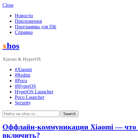
Close
Новости
Приложения
Программы для ПК
Справка
Menu
x
hos
Xiaomi & HyperOS
#Xiaomi
#Redmi
#Poco
#HyperOS
HyperOS Launcher
Poco Launcher
Security
Search
Search
for:
Оффлайн-коммуникации Xiaomi — что э
включить?