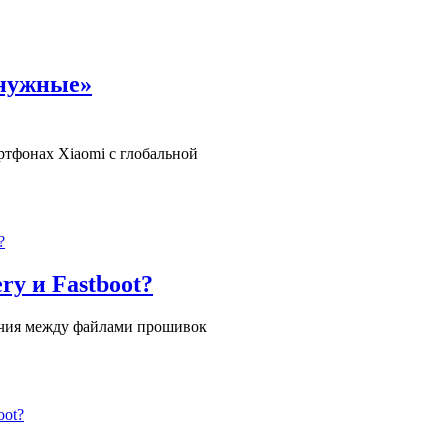
енужные»
ртфонах Xiaomi с глобальной
y и Fastboot?
личия между файлами прошивок