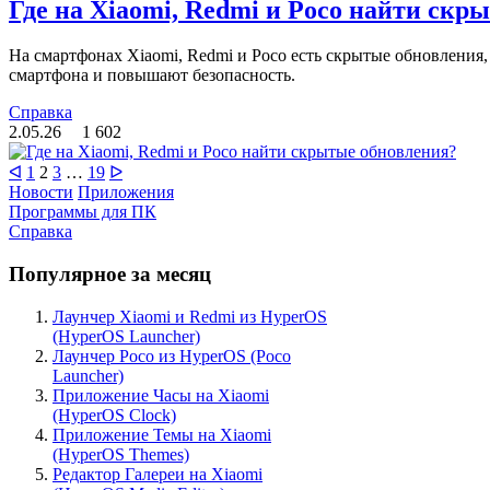
Где на Xiaomi, Redmi и Poco найти скр
На смартфонах Xiaomi, Redmi и Poco есть скрытые обновления
смартфона и повышают безопасность.
Справка
2.05.26
1 602
Пагинация
Page
Page
Page
Page
ᐊ
1
2
3
…
19
ᐅ
Новости
Приложения
записей
Программы для ПК
Справка
Популярное за месяц
Лаунчер Xiaomi и Redmi из HyperOS
(HyperOS Launcher)
Лаунчер Poco из HyperOS (Poco
Launcher)
Приложение Часы на Xiaomi
(HyperOS Clock)
Приложение Темы на Xiaomi
(HyperOS Themes)
Редактор Галереи на Xiaomi